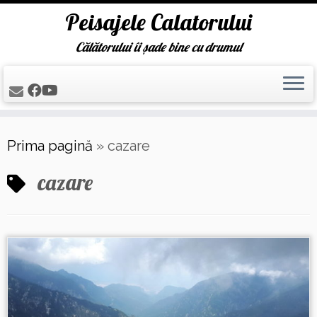
Peisajele Calatorului
Călătorului îi șade bine cu drumul
Skip
Prima pagină
»
cazare
to
content
cazare