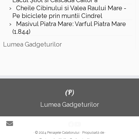
Lacul Ştiol si Cascada Cailor a
Cheile Cibinului si Valea Raului Mare -
Pe biciclete prin muntii Cindrel
Masivul Piatra Mare: Varful Piatra Mare
(1.844)
Lumea Gadgeturilor
(P)
Lumea Gadgeturilor
·
© 2024
Peisajele Calatorului
·
Propulsată de
·