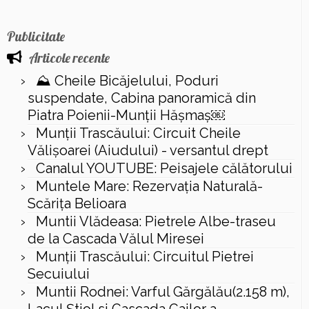
Publicitate
Articole recente
⛰️ Cheile Bicăjelului, Poduri
suspendate, Cabina panoramică din
Piatra Poienii-Munții Hășmaș￼
Munții Trascăului: Circuit Cheile
Vălișoarei (Aiudului) - versantul drept
Canalul YOUTUBE: Peisajele călătorului
Muntele Mare: Rezervaţia Naturală-
Scăriţa Belioara
Muntii Vlădeasa: Pietrele Albe-traseu
de la Cascada Vălul Miresei
Munții Trascăului: Circuitul Pietrei
Secuiului
Muntii Rodnei: Varful Gărgălău(2.158 m),