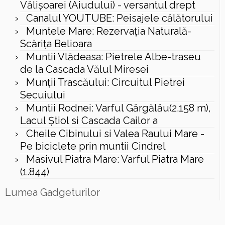
Vălișoarei (Aiudului) - versantul drept
Canalul YOUTUBE: Peisajele călătorului
Muntele Mare: Rezervaţia Naturală-
Scăriţa Belioara
Muntii Vlădeasa: Pietrele Albe-traseu
de la Cascada Vălul Miresei
Munții Trascăului: Circuitul Pietrei
Secuiului
Muntii Rodnei: Varful Gărgălău(2.158 m),
Lacul Ştiol si Cascada Cailor a
Cheile Cibinului si Valea Raului Mare -
Pe biciclete prin muntii Cindrel
Masivul Piatra Mare: Varful Piatra Mare
(1.844)
Lumea Gadgeturilor