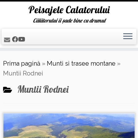
Peisajele Calatorului
Călătorului îi șade bine cu drumul
Skip
Prima pagină
»
Munti si trasee montane
»
to
Muntii Rodnei
content
Muntii Rodnei