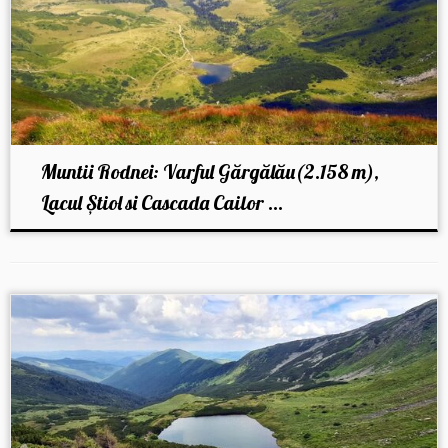
Muntii Rodnei: Varful Gărgălău(2.158 m),
Lacul Ştiol si Cascada Cailor ...