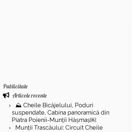
Publicitate
Articole recente
⛰️ Cheile Bicăjelului, Poduri
suspendate, Cabina panoramică din
Piatra Poienii-Munții Hășmaș￼
Munții Trascăului: Circuit Cheile