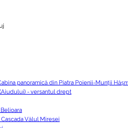
uj
 Cabina panoramică din Piatra Poienii-Munții Hă
 (Aiudului) - versantul drept
 Belioara
a Cascada Vălul Miresei