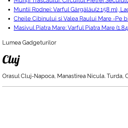
Munții Trascăului: Circuitul Pietrei Secuiul
Muntii Rodnei: Varful Gărgălău(2.158 m), Lac
Cheile Cibinului si Valea Raului Mare -Pe bi
Masivul Piatra Mare: Varful Piatra Mare (1.84
Lumea Gadgeturilor
Cluj
Orasul Cluj-Napoca, Manastirea Nicula. Turda, C