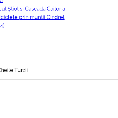
ui
ul Ştiol si Cascada Cailor a
ciclete prin muntii Cindrel
4)
heile Turzii