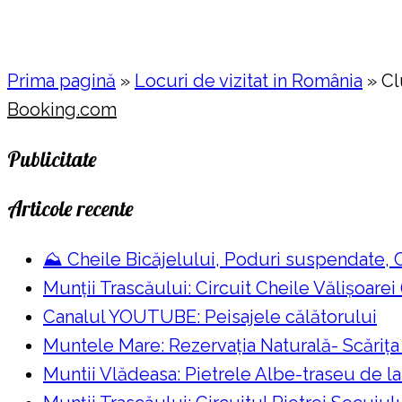
Prima pagină
»
Locuri de vizitat in România
»
Cl
Booking.com
Publicitate
Articole recente
⛰️ Cheile Bicăjelului, Poduri suspendate,
Munții Trascăului: Circuit Cheile Vălișoarei
Canalul YOUTUBE: Peisajele călătorului
Muntele Mare: Rezervaţia Naturală- Scăriţa
Muntii Vlădeasa: Pietrele Albe-traseu de l