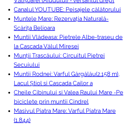
Vălișoarei (Aiudului) - versantul drept
Canalul YOUTUBE: Peisajele călătorului
Muntele Mare: Rezervaţia Naturală-
Scăriţa Belioara
Muntii Vlădeasa: Pietrele Albe-traseu de
la Cascada Vălul Miresei
Munții Trascăului: Circuitul Pietrei
Secuiului
Muntii Rodnei: Varful Gărgălău(2.158 m),
Lacul Ştiol si Cascada Cailor a
Cheile Cibinului si Valea Raului Mare -Pe
biciclete prin muntii Cindrel
Masivul Piatra Mare: Varful Piatra Mare
(1.844)