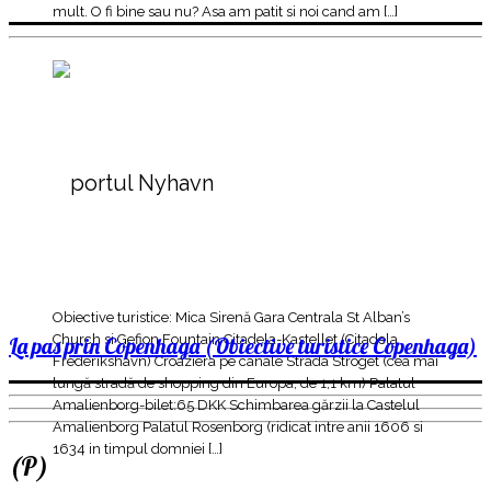
mult. O fi bine sau nu? Asa am patit si noi cand am […]
Obiective turistice: Mica Sirenă Gara Centrala St Alban’s
Church si Gefion Fountain Citadela-Kastellet (Citadela
La pas prin Copenhaga (Obiective turistice Copenhaga)
Frederikshavn) Croaziera pe canale Strada Stroget (cea mai
lungă stradă de shopping din Europa, de 1,1 km) Palatul
Amalienborg-bilet:65 DKK Schimbarea gărzii la Castelul
Amalienborg Palatul Rosenborg (ridicat intre anii 1606 si
1634 in timpul domniei […]
(P)