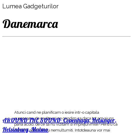
Lumea Gadgeturilor
Danemarca
Atunci cand ne planificam o iesire intr-o capitala
europeana, de multe ori ne gandim ca daca tot am ajuns
AROUND THE SOUND- Copenhaga, Helsingor,
pana acolo, de ce sa nu vizitam si imprejurimile? Pentru ca
Helsinburg, Malmo
oamenii sunt mereu nemultumiti. Intotdeauna vor mai