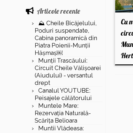
Articole recente
Cu m
⛰️ Cheile Bicăjelului,
Poduri suspendate,
circ
Cabina panoramică din
Munt
Piatra Poienii-Munții
Hășmaș￼
Her
Munții Trascăului:
Circuit Cheile Vălișoarei
(Aiudului) - versantul
drept
Canalul YOUTUBE:
Peisajele călătorului
Muntele Mare:
Rezervaţia Naturală-
Scăriţa Belioara
Muntii Vlădeasa: