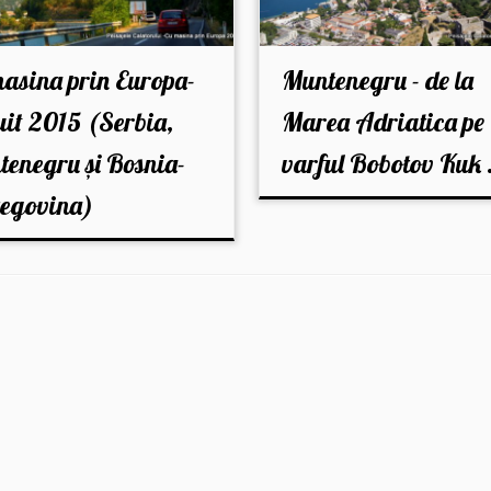
asina prin Europa-
Muntenegru - de la
uit 2015 (Serbia,
Marea Adriatica pe
enegru și Bosnia-
varful Bobotov Kuk .
tegovina)