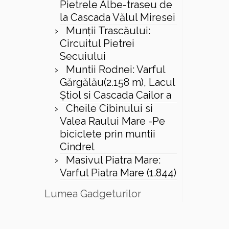
Pietrele Albe-traseu de
la Cascada Vălul Miresei
Munții Trascăului:
Circuitul Pietrei
Secuiului
Muntii Rodnei: Varful
Gărgălău(2.158 m), Lacul
Ştiol si Cascada Cailor a
Cheile Cibinului si
Valea Raului Mare -Pe
biciclete prin muntii
Cindrel
Masivul Piatra Mare:
Varful Piatra Mare (1.844)
Lumea Gadgeturilor