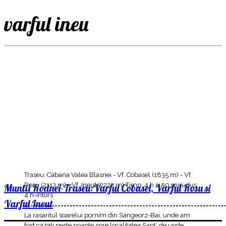
varful ineu
Traseu: Cabana Valea Blasnei - Vf. Cobasel (1835 m) - Vf.
Rosu (2113 m) - Vf. Ineut (2222 m) Timp: 4 h si 30 min-dus,
Muntii Rodnei-Traseu:Varful Cobasel, Varful Rosu si
4 h-intors
Varful Ineut
==================================================================
La rasaritul soarelui pornim din Sangeorz-Bai, unde am
fost cazati peste noapte spre localitatea Sant, de unde