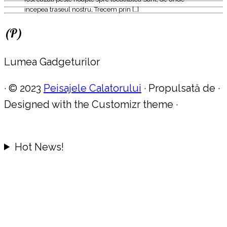
incepea traseul nostru, Trecem prin […]
(P)
Lumea Gadgeturilor
·
© 2023
Peisajele Calatorului
·
Propulsată de
·
Designed with the Customizr theme
·
Hot News!