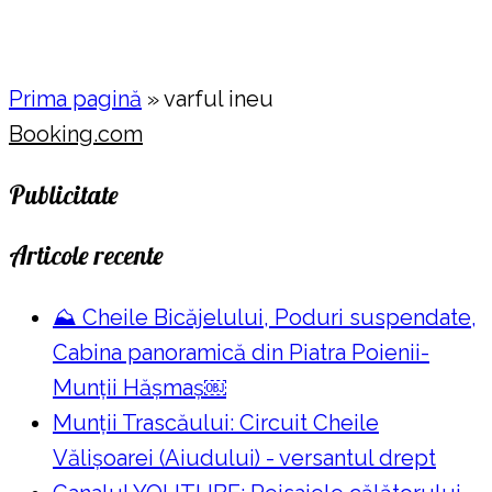
Prima pagină
»
varful ineu
Booking.com
Publicitate
Articole recente
⛰️ Cheile Bicăjelului, Poduri suspendate,
Cabina panoramică din Piatra Poienii-
Munții Hășmaș￼
Munții Trascăului: Circuit Cheile
Vălișoarei (Aiudului) - versantul drept