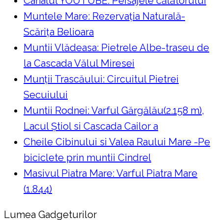
Canalul YOUTUBE: Peisajele călătorului
Muntele Mare: Rezervaţia Naturală-
Scăriţa Belioara
Muntii Vlădeasa: Pietrele Albe-traseu de
la Cascada Vălul Miresei
Munții Trascăului: Circuitul Pietrei
Secuiului
Muntii Rodnei: Varful Gărgălău(2.158 m),
Lacul Ştiol si Cascada Cailor a
Cheile Cibinului si Valea Raului Mare -Pe
biciclete prin muntii Cindrel
Masivul Piatra Mare: Varful Piatra Mare
(1.844)
Lumea Gadgeturilor