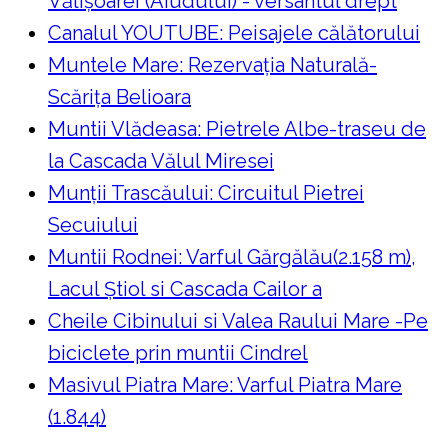
Vălișoarei (Aiudului) - versantul drept
Canalul YOUTUBE: Peisajele călătorului
Muntele Mare: Rezervaţia Naturală-
Scăriţa Belioara
Muntii Vlădeasa: Pietrele Albe-traseu de
la Cascada Vălul Miresei
Munții Trascăului: Circuitul Pietrei
Secuiului
Muntii Rodnei: Varful Gărgălău(2.158 m),
Lacul Ştiol si Cascada Cailor a
Cheile Cibinului si Valea Raului Mare -Pe
biciclete prin muntii Cindrel
Masivul Piatra Mare: Varful Piatra Mare
(1.844)