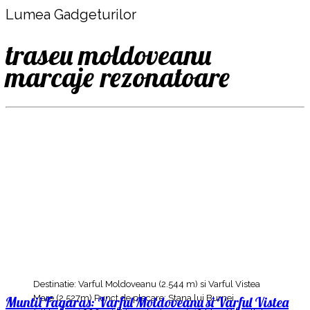
Lumea Gadgeturilor
traseu moldoveanu
marcaje rezonatoare
Destinatie: Varful Moldoveanu (2.544 m) si Varful Vistea
Mare (2.527m) Punct de plecare: Stana lui Burnei
Muntii Fagaras: Varful Moldoveanu si Varful Vistea