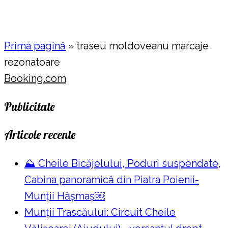
Prima pagină
»
traseu moldoveanu marcaje
rezonatoare
Booking.com
Publicitate
Articole recente
⛰️ Cheile Bicăjelului, Poduri suspendate,
Cabina panoramică din Piatra Poienii-
Munții Hășmaș￼
Munții Trascăului: Circuit Cheile