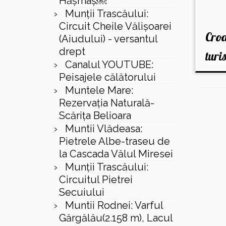
Hășmaș￼
Munții Trascăului:
Circuit Cheile Vălișoarei
Croa
(Aiudului) - versantul
drept
turi
Canalul YOUTUBE:
Peisajele călătorului
Muntele Mare:
Rezervaţia Naturală-
Scăriţa Belioara
Muntii Vlădeasa:
Pietrele Albe-traseu de
la Cascada Vălul Miresei
Munții Trascăului:
Circuitul Pietrei
Secuiului
Muntii Rodnei: Varful
Gărgălău(2.158 m), Lacul