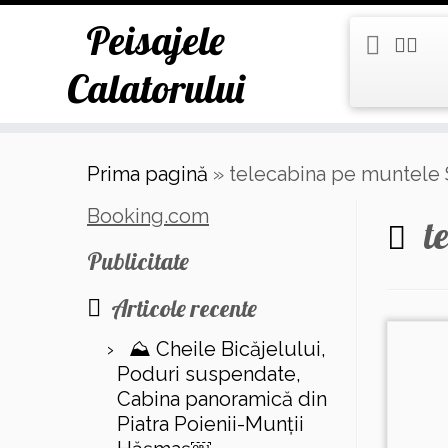
Peisajele
Calatorului
Skip
Prima pagină
»
telecabina pe muntele 
to
content
Booking.com
t
Publicitate
Articole recente
⛰️ Cheile Bicăjelului,
Poduri suspendate,
Cabina panoramică din
Piatra Poienii-Munții