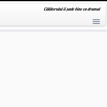
Călătorului îi șade bine cu drumul