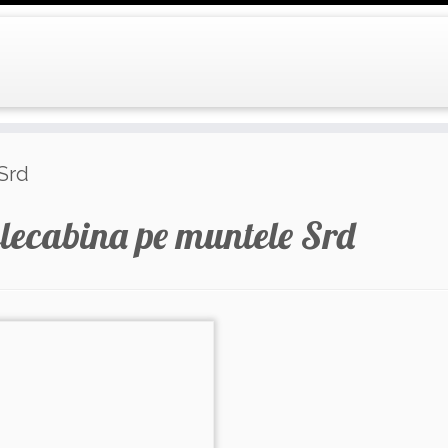
Srd
elecabina pe muntele Srd