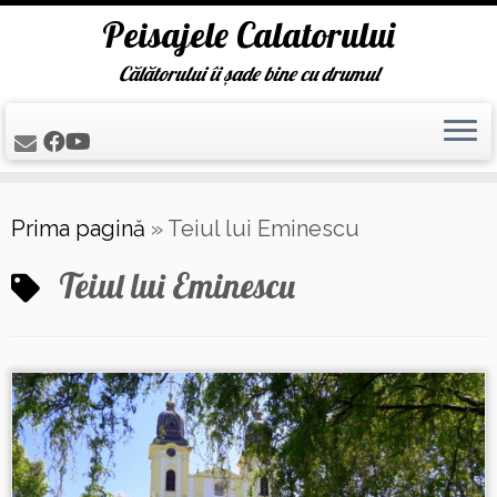
Peisajele Calatorului
Călătorului îi șade bine cu drumul
Skip
Prima pagină
»
Teiul lui Eminescu
to
content
Teiul lui Eminescu