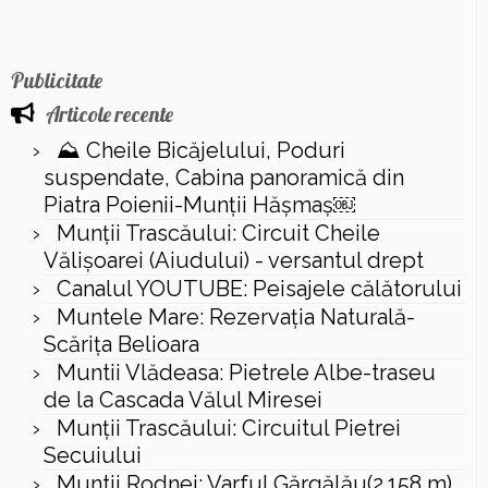
Publicitate
Articole recente
⛰️ Cheile Bicăjelului, Poduri
suspendate, Cabina panoramică din
Piatra Poienii-Munții Hășmaș￼
Munții Trascăului: Circuit Cheile
Vălișoarei (Aiudului) - versantul drept
Canalul YOUTUBE: Peisajele călătorului
Muntele Mare: Rezervaţia Naturală-
Scăriţa Belioara
Muntii Vlădeasa: Pietrele Albe-traseu
de la Cascada Vălul Miresei
Munții Trascăului: Circuitul Pietrei
Secuiului
Muntii Rodnei: Varful Gărgălău(2.158 m),