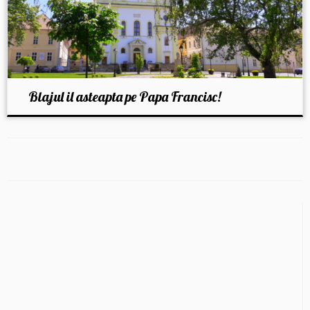
Blajul il asteapta pe Papa Francisc!