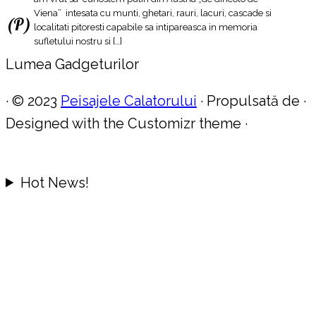
Viena” intesata cu munti, ghetari, rauri, lacuri, cascade si
(P)
localitati pitoresti capabile sa intipareasca in memoria
sufletului nostru si […]
Lumea Gadgeturilor
·
© 2023
Peisajele Calatorului
·
Propulsată de
·
Designed with the Customizr theme
·
Hot News!