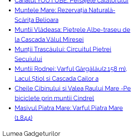
Canalul YOUTUBE: Peisajele călătorului
Muntele Mare: Rezervaţia Naturală-
Scăriţa Belioara
Muntii Vlădeasa: Pietrele Albe-traseu de
la Cascada Vălul Miresei
Munții Trascăului: Circuitul Pietrei
Secuiului
Muntii Rodnei: Varful Gărgălău(2.158 m),
Lacul Ştiol si Cascada Cailor a
Cheile Cibinului si Valea Raului Mare -Pe
biciclete prin muntii Cindrel
Masivul Piatra Mare: Varful Piatra Mare
(1.844)
Lumea Gadgeturilor