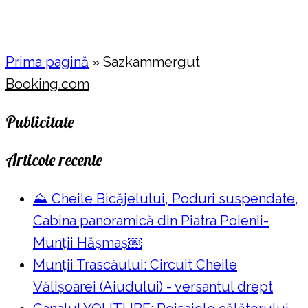
Prima pagină
»
Sazkammergut
Booking.com
Publicitate
Articole recente
⛰️ Cheile Bicăjelului, Poduri suspendate,
Cabina panoramică din Piatra Poienii-
Munții Hășmaș￼
Munții Trascăului: Circuit Cheile
Vălișoarei (Aiudului) - versantul drept