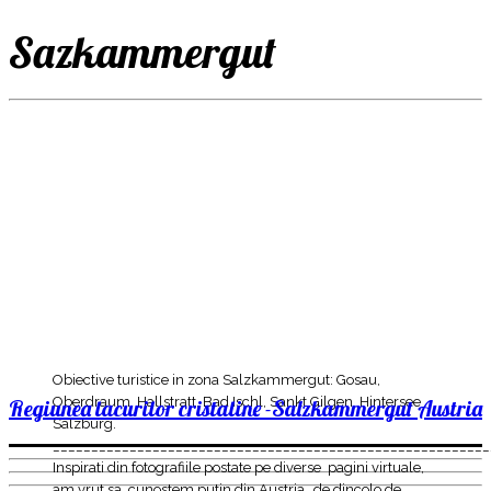
Sazkammergut
Obiective turistice in zona Salzkammergut: Gosau,
Oberdraum, Hallstratt, Bad Ischl, Sankt Gilgen, Hintersee
Regiunea lacurilor cristaline -Salzkammergut Austria
Salzburg.
________________________________________________________
Inspirati din fotografiile postate pe diverse pagini virtuale,
am vrut sa cunostem putin din Austria „de dincolo de