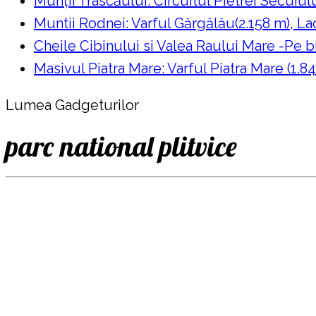
Munții Trascăului: Circuitul Pietrei Secuiul
Muntii Rodnei: Varful Gărgălău(2.158 m), Lac
Cheile Cibinului si Valea Raului Mare -Pe bi
Masivul Piatra Mare: Varful Piatra Mare (1.84
Lumea Gadgeturilor
parc national plitvice