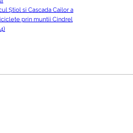
ui
ul Ştiol si Cascada Cailor a
ciclete prin muntii Cindrel
4)