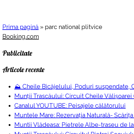
Prima pagină
»
parc national plitvice
Booking.com
Publicitate
Articole recente
⛰️ Cheile Bicăjelului, Poduri suspendate,
Munții Trascăului: Circuit Cheile Vălișoarei
Canalul YOUTUBE: Peisajele călătorului
Muntele Mare: Rezervaţia Naturală- Scăriţa
Muntii Vlădeasa: Pietrele Albe-traseu de l