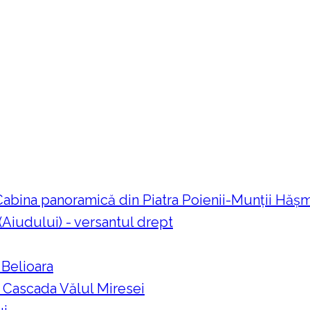
 Cabina panoramică din Piatra Poienii-Munții Hă
 (Aiudului) - versantul drept
 Belioara
a Cascada Vălul Miresei