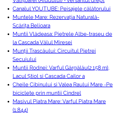
Vălișoarei (Aiudului) - versantul drept
Canalul YOUTUBE: Peisajele călătorului
Muntele Mare: Rezervaţia Naturală-
Scăriţa Belioara
Muntii Vlădeasa: Pietrele Albe-traseu de
la Cascada Vălul Miresei
Munții Trascăului: Circuitul Pietrei
Secuiului
Muntii Rodnei: Varful Gărgălău(2.158 m),
Lacul Ştiol si Cascada Cailor a
Cheile Cibinului si Valea Raului Mare -Pe
biciclete prin muntii Cindrel
Masivul Piatra Mare: Varful Piatra Mare
(1.844)