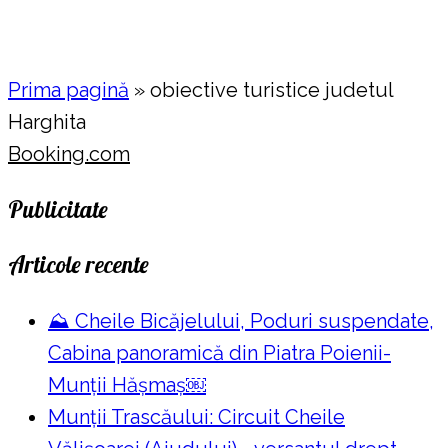
Prima pagină
»
obiective turistice judetul
Harghita
Booking.com
Publicitate
Articole recente
⛰️ Cheile Bicăjelului, Poduri suspendate,
Cabina panoramică din Piatra Poienii-
Munții Hășmaș￼
Munții Trascăului: Circuit Cheile