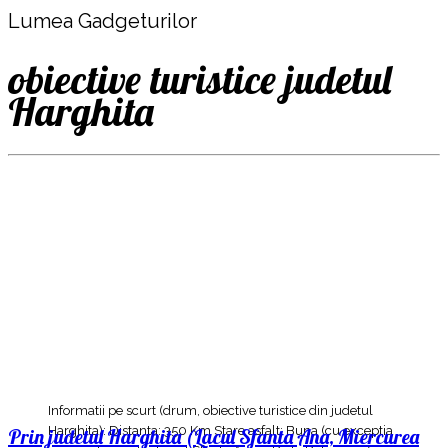
Lumea Gadgeturilor
obiective turistice judetul
Harghita
Informatii pe scurt (drum, obiective turistice din judetul
Harghita): Distanta: 350 Km Stare asfalt: Buna (cu exceptia
Prin judetul Harghita (Lacul Sfanta Ana, Miercurea