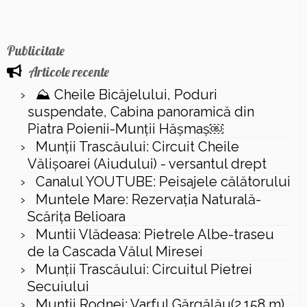
Publicitate
Articole recente
⛰️ Cheile Bicăjelului, Poduri
suspendate, Cabina panoramică din
Piatra Poienii-Munții Hășmaș￼
Munții Trascăului: Circuit Cheile
Vălișoarei (Aiudului) - versantul drept
Canalul YOUTUBE: Peisajele călătorului
Muntele Mare: Rezervaţia Naturală-
Scăriţa Belioara
Muntii Vlădeasa: Pietrele Albe-traseu
de la Cascada Vălul Miresei
Munții Trascăului: Circuitul Pietrei
Secuiului
Muntii Rodnei: Varful Gărgălău(2.158 m),