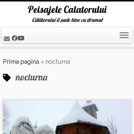
Peisajele Calatorului
Călătorului îi șade bine cu drumul
Skip
Prima pagină
»
nocturna
to
content
nocturna