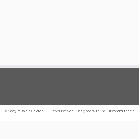
·
© 2023
Peisajele Calatorului
·
Propulsată de
·
Designed with the Customizr theme
·