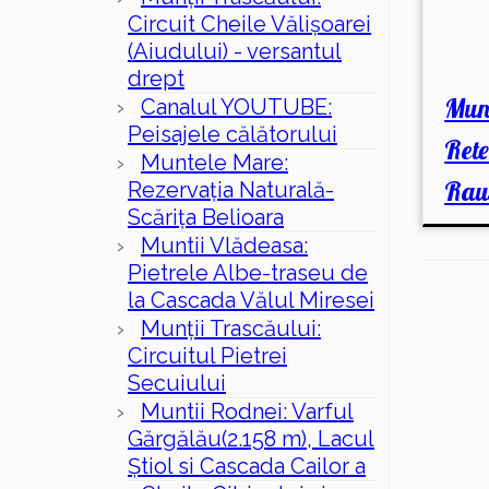
Circuit Cheile Vălișoarei
(Aiudului) - versantul
drept
Munt
Canalul YOUTUBE:
Peisajele călătorului
Rete
Muntele Mare:
Rau
Rezervaţia Naturală-
Scăriţa Belioara
Muntii Vlădeasa:
Pietrele Albe-traseu de
la Cascada Vălul Miresei
Munții Trascăului:
Circuitul Pietrei
Secuiului
Muntii Rodnei: Varful
Gărgălău(2.158 m), Lacul
Ştiol si Cascada Cailor a