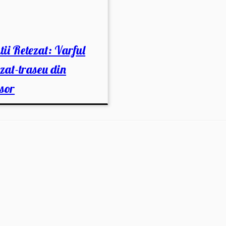
ii Retezat: Varful
zat-traseu din
sor