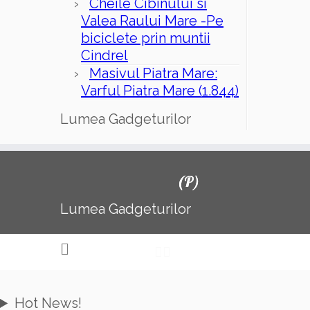
Cheile Cibinului si
Valea Raului Mare -Pe
biciclete prin muntii
Cindrel
Masivul Piatra Mare:
Varful Piatra Mare (1.844)
Lumea Gadgeturilor
(P)
Lumea Gadgeturilor
Hot News!