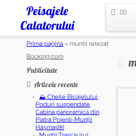
Peisajele
Calatorului
Skip
Prima pagină
»
muntii retezat
to
content
Booking.com
m
Publicitate
Articole recente
⛰️ Cheile Bicăjelului,
Poduri suspendate,
Cabina panoramică din
Piatra Poienii-Munții
Hășmaș￼
Munții Trascăului: