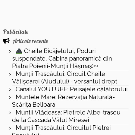
Publicitate
Articole recente
Cheile Bicăjelului, Poduri
suspendate, Cabina panoramică din
Piatra Poienii-Munții Hășmaș￼
Munții Trascăului: Circuit Cheile
Vălișoarei (Aiudului) - versantul drept
Canalul YOUTUBE: Peisajele călătorului
Muntele Mare: Rezervaţia Naturală-
Scăriţa Belioara
Muntii Vlădeasa: Pietrele Albe-traseu
de la Cascada Vălul Miresei
Munții Trascăului: Circuitul Pietrei