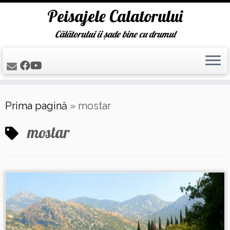
Peisajele Calatorului
Călătorului îi șade bine cu drumul
Skip
Prima pagină
»
mostar
to
content
mostar