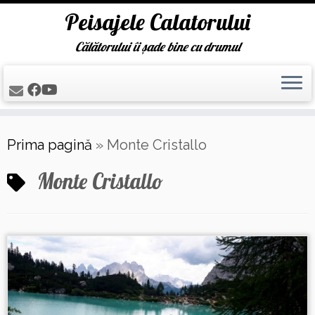
Peisajele Calatorului
Călătorului îi șade bine cu drumul
Skip
Prima pagină
»
Monte Cristallo
to
content
Monte Cristallo