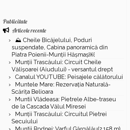
Publicitate
Articole recente
⛰️ Cheile Bicăjelului, Poduri
suspendate, Cabina panoramică din
Piatra Poienii-Munții Hășmaș￼
Munții Trascăului: Circuit Cheile
Vălișoarei (Aiudului) - versantul drept
Canalul YOUTUBE: Peisajele călătorului
Muntele Mare: Rezervaţia Naturală-
Scăriţa Belioara
Muntii Vlădeasa: Pietrele Albe-traseu
de la Cascada Vălul Miresei
Munții Trascăului: Circuitul Pietrei
Secuiului
Muntii Rodnei: Varful Gărgălău(2.158 m),