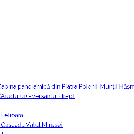
 Cabina panoramică din Piatra Poienii-Munții Hă
 (Aiudului) - versantul drept
 Belioara
a Cascada Vălul Miresei