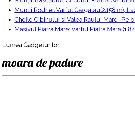
Munții Trascăului: Circuitul Pietrei Secuiul
Muntii Rodnei: Varful Gărgălău(2.158 m), Lac
Cheile Cibinului si Valea Raului Mare -Pe bi
Masivul Piatra Mare: Varful Piatra Mare (1.84
Lumea Gadgeturilor
moara de padure