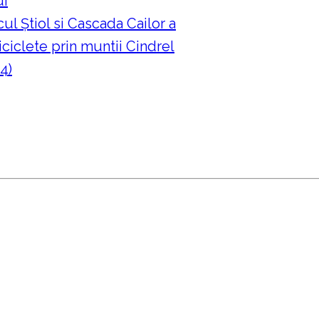
ui
ul Ştiol si Cascada Cailor a
ciclete prin muntii Cindrel
4)