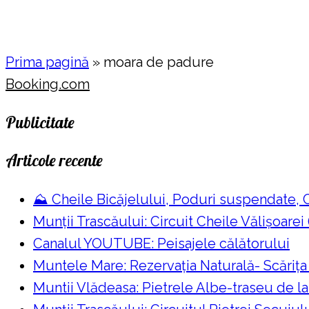
Prima pagină
»
moara de padure
Booking.com
Publicitate
Articole recente
⛰️ Cheile Bicăjelului, Poduri suspendate,
Munții Trascăului: Circuit Cheile Vălișoarei
Canalul YOUTUBE: Peisajele călătorului
Muntele Mare: Rezervaţia Naturală- Scăriţa
Muntii Vlădeasa: Pietrele Albe-traseu de l