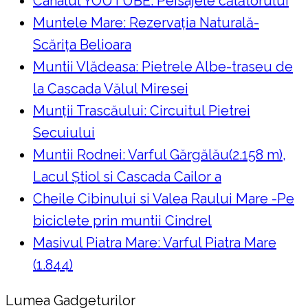
Canalul YOUTUBE: Peisajele călătorului
Muntele Mare: Rezervaţia Naturală-
Scăriţa Belioara
Muntii Vlădeasa: Pietrele Albe-traseu de
la Cascada Vălul Miresei
Munții Trascăului: Circuitul Pietrei
Secuiului
Muntii Rodnei: Varful Gărgălău(2.158 m),
Lacul Ştiol si Cascada Cailor a
Cheile Cibinului si Valea Raului Mare -Pe
biciclete prin muntii Cindrel
Masivul Piatra Mare: Varful Piatra Mare
(1.844)
Lumea Gadgeturilor