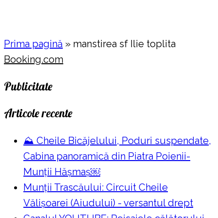
Prima pagină
»
manstirea sf Ilie toplita
Booking.com
Publicitate
Articole recente
⛰️ Cheile Bicăjelului, Poduri suspendate,
Cabina panoramică din Piatra Poienii-
Munții Hășmaș￼
Munții Trascăului: Circuit Cheile
Vălișoarei (Aiudului) - versantul drept