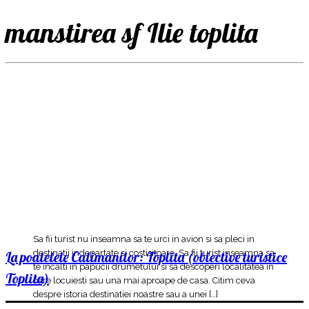
manstirea sf Ilie toplita
Sa fii turist nu inseamna sa te urci in avion si sa pleci in
destinatii indepartate si costisitoare. Sa fii turist inseamna sa
La poalelele Calimanilor: Toplita (obiective turistice
te incalti in papucii drumetului si sa descoperi localitatea in
Toplita)
care locuiesti sau una mai aproape de casa. Citim ceva
despre istoria destinatiei noastre sau a unei […]