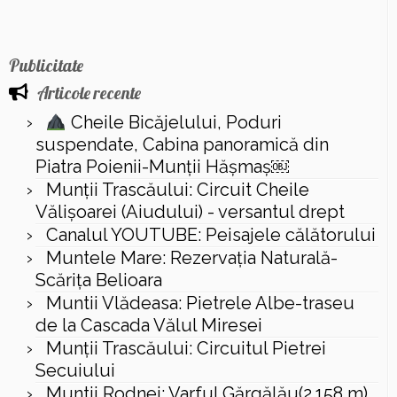
Publicitate
Articole recente
Cheile Bicăjelului, Poduri
suspendate, Cabina panoramică din
Piatra Poienii-Munții Hășmaș￼
Munții Trascăului: Circuit Cheile
Vălișoarei (Aiudului) - versantul drept
Canalul YOUTUBE: Peisajele călătorului
Muntele Mare: Rezervaţia Naturală-
Scăriţa Belioara
Muntii Vlădeasa: Pietrele Albe-traseu
de la Cascada Vălul Miresei
Munții Trascăului: Circuitul Pietrei
Secuiului
Muntii Rodnei: Varful Gărgălău(2.158 m),