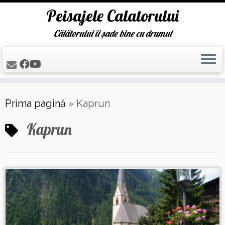
Peisajele Calatorului
Călătorului îi șade bine cu drumul
Skip
Prima pagină
»
Kaprun
to
content
Kaprun