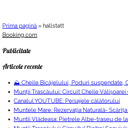
Prima pagină
»
hallstatt
Booking.com
Publicitate
Articole recente
⛰️ Cheile Bicăjelului, Poduri suspendate,
Munții Trascăului: Circuit Cheile Vălișoarei
Canalul YOUTUBE: Peisajele călătorului
Muntele Mare: Rezervaţia Naturală- Scăriţa
Muntii Vlădeasa: Pietrele Albe-traseu de l