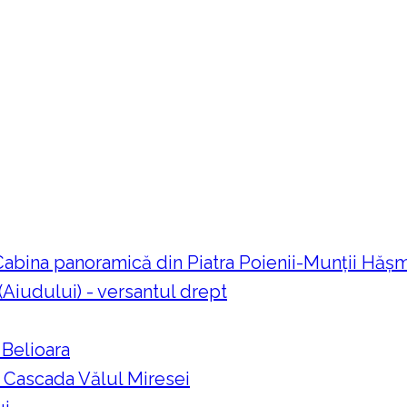
 Cabina panoramică din Piatra Poienii-Munții Hă
 (Aiudului) - versantul drept
 Belioara
a Cascada Vălul Miresei