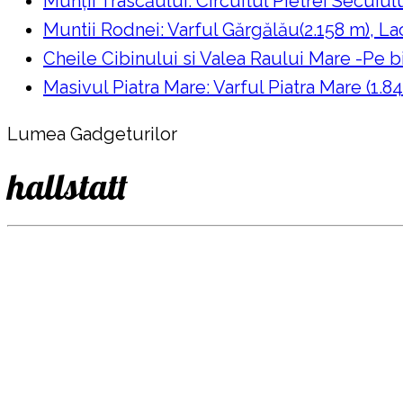
Munții Trascăului: Circuitul Pietrei Secuiul
Muntii Rodnei: Varful Gărgălău(2.158 m), Lac
Cheile Cibinului si Valea Raului Mare -Pe bi
Masivul Piatra Mare: Varful Piatra Mare (1.84
Lumea Gadgeturilor
hallstatt