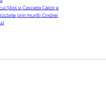
ui
ul Ştiol si Cascada Cailor a
ciclete prin muntii Cindrel
4)