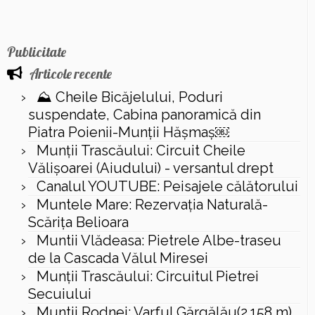
Publicitate
Articole recente
⛰️ Cheile Bicăjelului, Poduri
suspendate, Cabina panoramică din
Piatra Poienii-Munții Hășmaș￼
Munții Trascăului: Circuit Cheile
Vălișoarei (Aiudului) - versantul drept
Canalul YOUTUBE: Peisajele călătorului
Muntele Mare: Rezervaţia Naturală-
Scăriţa Belioara
Muntii Vlădeasa: Pietrele Albe-traseu
de la Cascada Vălul Miresei
Munții Trascăului: Circuitul Pietrei
Secuiului
Muntii Rodnei: Varful Gărgălău(2.158 m),