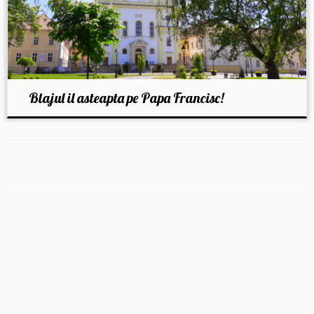
Blajul il asteapta pe Papa Francisc!