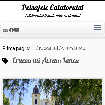
Peisajele Calatorului
Călătorului îi șade bine cu drumul
Skip
Prima pagină
»
Crucea lui Avram Iancu
to
content
Crucea lui Avram Iancu