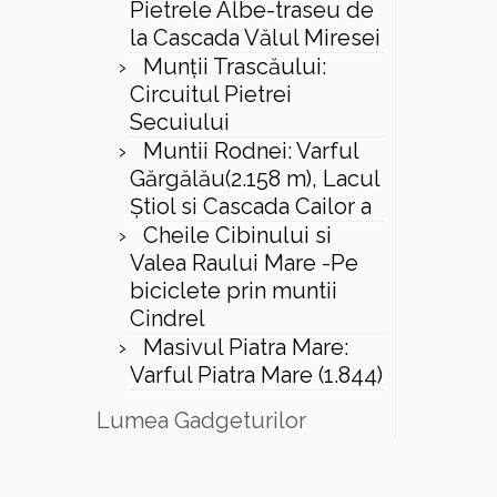
Pietrele Albe-traseu de
la Cascada Vălul Miresei
Munții Trascăului:
Circuitul Pietrei
Secuiului
Muntii Rodnei: Varful
Gărgălău(2.158 m), Lacul
Ştiol si Cascada Cailor a
Cheile Cibinului si
Valea Raului Mare -Pe
biciclete prin muntii
Cindrel
Masivul Piatra Mare:
Varful Piatra Mare (1.844)
Lumea Gadgeturilor