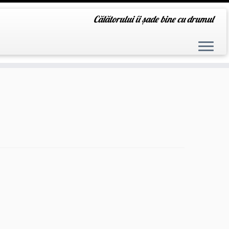
Călătorului îi șade bine cu drumul