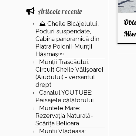
Articole recente
Obie
⛰️ Cheile Bicăjelului,
Poduri suspendate,
Mier
Cabina panoramică din
Piatra Poienii-Munții
Hășmaș￼
Munții Trascăului:
Circuit Cheile Vălișoarei
(Aiudului) - versantul
drept
Canalul YOUTUBE:
Peisajele călătorului
Muntele Mare:
Rezervaţia Naturală-
Scăriţa Belioara
Muntii Vlădeasa: