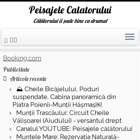
Peisajele Calatorului
Călătorului îi șade bine cu drumul
Skip
Prima pagină
»
cel mai inal varf
to
content
Booking.com
Publicitate
Articole recente
⛰️ Cheile Bicăjelului, Poduri
suspendate, Cabina panoramică din
Piatra Poienii-Munții Hășmaș￼
Munții Trascăului: Circuit Cheile
Vălișoarei (Aiudului) - versantul drept
Canalul YOUTUBE: Peisajele călătorului
Muntele Mare: Rezervaţia Naturală-