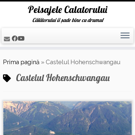
Peisajele Calatorului
Călătorului îi șade bine cu drumul
Skip
Prima pagină
»
Castelul Hohenschwangau
to
content
Castelul Hohenschwangau