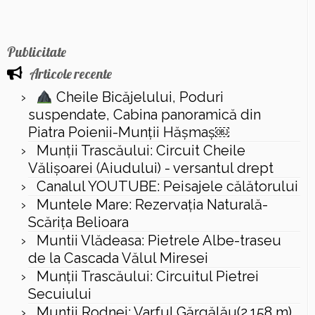
Publicitate
Articole recente
Cheile Bicăjelului, Poduri
suspendate, Cabina panoramică din
Piatra Poienii-Munții Hășmaș￼
Munții Trascăului: Circuit Cheile
Vălișoarei (Aiudului) - versantul drept
Canalul YOUTUBE: Peisajele călătorului
Muntele Mare: Rezervaţia Naturală-
Scăriţa Belioara
Muntii Vlădeasa: Pietrele Albe-traseu
de la Cascada Vălul Miresei
Munții Trascăului: Circuitul Pietrei
Secuiului
Muntii Rodnei: Varful Gărgălău(2.158 m),