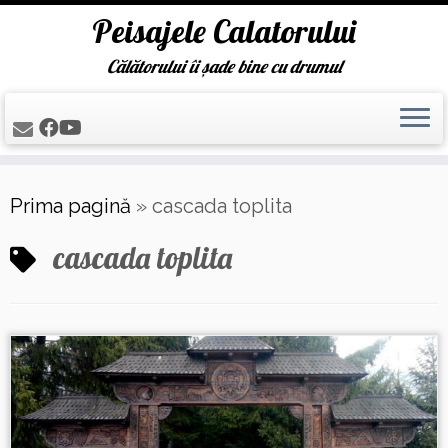
Peisajele Calatorului
Călătorului îi șade bine cu drumul
Skip
Prima pagină
»
cascada toplita
to
content
cascada toplita