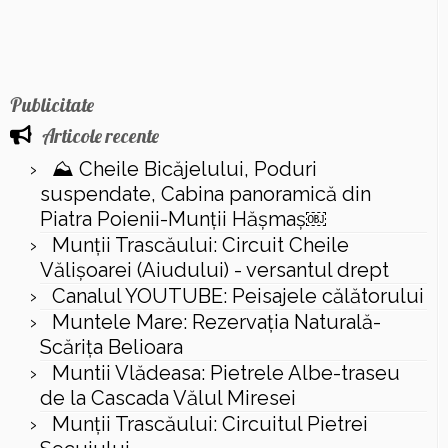
Publicitate
Articole recente
⛰️ Cheile Bicăjelului, Poduri
suspendate, Cabina panoramică din
Piatra Poienii-Munții Hășmaș￼
Munții Trascăului: Circuit Cheile
Vălișoarei (Aiudului) - versantul drept
Canalul YOUTUBE: Peisajele călătorului
Muntele Mare: Rezervaţia Naturală-
Scăriţa Belioara
Muntii Vlădeasa: Pietrele Albe-traseu
de la Cascada Vălul Miresei
Munții Trascăului: Circuitul Pietrei