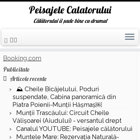
Peisajele Calatorului
Călătorului îi șade bine cu drumul
Skip
Prima pagină
»
burj khalifa
to
content
Booking.com
Publicitate
Articole recente
⛰️ Cheile Bicăjelului, Poduri
suspendate, Cabina panoramică din
Piatra Poienii-Munții Hășmaș￼
Munții Trascăului: Circuit Cheile
Vălișoarei (Aiudului) - versantul drept
Canalul YOUTUBE: Peisajele călătorului
Muntele Mare: Rezervaţia Naturală-