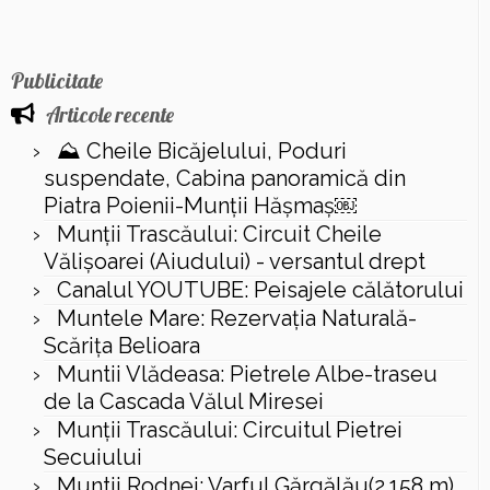
Publicitate
Articole recente
⛰️ Cheile Bicăjelului, Poduri
suspendate, Cabina panoramică din
Piatra Poienii-Munții Hășmaș￼
Munții Trascăului: Circuit Cheile
Vălișoarei (Aiudului) - versantul drept
Canalul YOUTUBE: Peisajele călătorului
Muntele Mare: Rezervaţia Naturală-
Scăriţa Belioara
Muntii Vlădeasa: Pietrele Albe-traseu
de la Cascada Vălul Miresei
Munții Trascăului: Circuitul Pietrei
Secuiului
Muntii Rodnei: Varful Gărgălău(2.158 m),