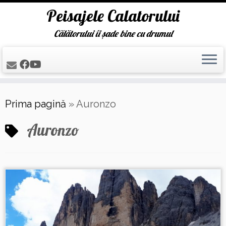
Peisajele Calatorului
Călătorului îi șade bine cu drumul
Skip
Prima pagină
»
Auronzo
to
content
Auronzo