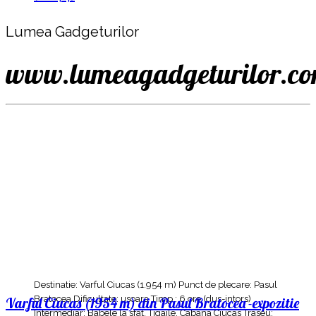
Lumea Gadgeturilor
www.lumeagadgeturilor.c
Destinatie: Varful Ciucas (1.954 m) Punct de plecare: Pasul
Bratocea Dificultate: usoara Timp : 6 ore (dus-intors)
Varful Ciucas (1954 m) din Pasul Bratocea -expozitie
Intermediar: Babele la sfat, Tigaile, Cabana Ciucas Traseu: