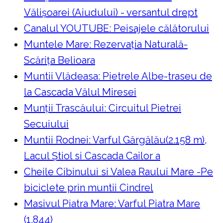
Vălișoarei (Aiudului) - versantul drept
Canalul YOUTUBE: Peisajele călătorului
Muntele Mare: Rezervaţia Naturală-
Scăriţa Belioara
Muntii Vlădeasa: Pietrele Albe-traseu de
la Cascada Vălul Miresei
Munții Trascăului: Circuitul Pietrei
Secuiului
Muntii Rodnei: Varful Gărgălău(2.158 m),
Lacul Ştiol si Cascada Cailor a
Cheile Cibinului si Valea Raului Mare -Pe
biciclete prin muntii Cindrel
Masivul Piatra Mare: Varful Piatra Mare
(1.844)