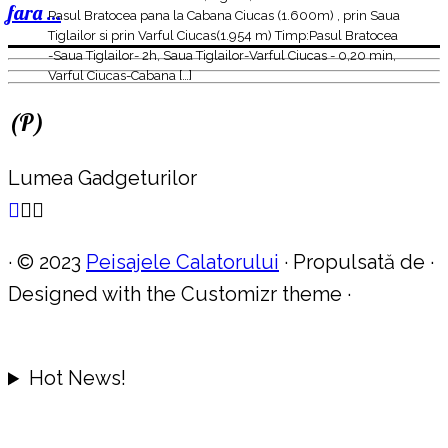
fara ...
Pasul Bratocea pana la Cabana Ciucas (1.600m) , prin Saua
Tiglailor si prin Varful Ciucas(1.954 m) Timp:Pasul Bratocea
-Saua Tiglailor- 2h, Saua Tiglailor-Varful Ciucas - 0,20 min,
Varful Ciucas-Cabana […]
(P)
Lumea Gadgeturilor
·
© 2023
Peisajele Calatorului
·
Propulsată de
·
Designed with the Customizr theme
·
Hot News!