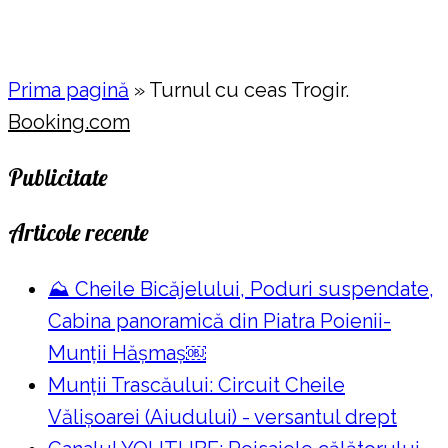
Prima pagină
»
Turnul cu ceas Trogir.
Booking.com
Publicitate
Articole recente
⛰️ Cheile Bicăjelului, Poduri suspendate,
Cabina panoramică din Piatra Poienii-
Munții Hășmaș￼
Munții Trascăului: Circuit Cheile
Vălișoarei (Aiudului) - versantul drept