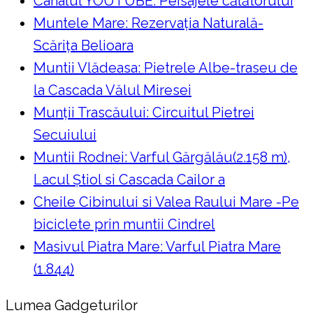
Canalul YOUTUBE: Peisajele călătorului
Muntele Mare: Rezervaţia Naturală-
Scăriţa Belioara
Muntii Vlădeasa: Pietrele Albe-traseu de
la Cascada Vălul Miresei
Munții Trascăului: Circuitul Pietrei
Secuiului
Muntii Rodnei: Varful Gărgălău(2.158 m),
Lacul Ştiol si Cascada Cailor a
Cheile Cibinului si Valea Raului Mare -Pe
biciclete prin muntii Cindrel
Masivul Piatra Mare: Varful Piatra Mare
(1.844)
Lumea Gadgeturilor