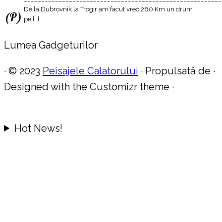
De la Dubrovnik la Trogir am facut vreo 260 Km un drum
(P)
pe […]
Lumea Gadgeturilor
·
© 2023
Peisajele Calatorului
·
Propulsată de
·
Designed with the Customizr theme
·
Hot News!