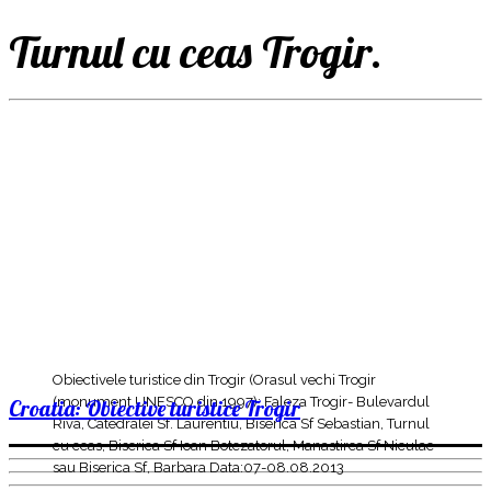
Turnul cu ceas Trogir.
Obiectivele turistice din Trogir (Orasul vechi Trogir
(monument UNESCO din 1997): Faleza Trogir- Bulevardul
Croatia: Obiective turistice Trogir
Riva, Catedralei Sf. Laurentiu, Biserica Sf Sebastian, Turnul
cu ceas, Biserica Sf Ioan Botezatorul, Manastirea Sf Niculae
sau Biserica Sf, Barbara Data:07-08.08.2013
_________________________________________________________