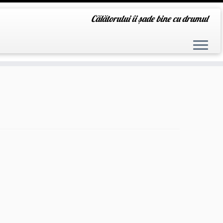
Călătorului îi șade bine cu drumul