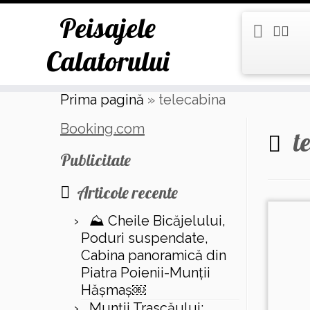
Peisajele
Calatorului
Skip
Prima pagină
»
telecabina
to
content
Booking.com
t
Publicitate
Articole recente
⛰️ Cheile Bicăjelului,
Poduri suspendate,
Cabina panoramică din
Piatra Poienii-Munții
Hășmaș￼
Munții Trascăului: