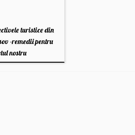
ctivele turistice din
ov -remedii pentru
etul nostru