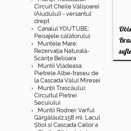
Circuit Cheile Vălișoarei
(Aiudului) - versantul
drept
Obie
Canalul YOUTUBE:
Peisajele călătorului
Bras
Muntele Mare:
sufl
Rezervaţia Naturală-
Scăriţa Belioara
Muntii Vlădeasa:
Pietrele Albe-traseu de
la Cascada Vălul Miresei
Munții Trascăului:
Circuitul Pietrei
Secuiului
Muntii Rodnei: Varful
Gărgălău(2.158 m), Lacul
Ştiol si Cascada Cailor a