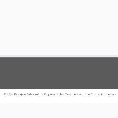
·
© 2023
Peisajele Calatorului
·
Propulsată de
·
Designed with the Customizr theme
·