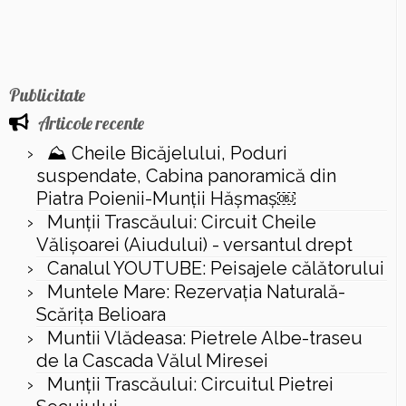
Publicitate
Articole recente
⛰️ Cheile Bicăjelului, Poduri
suspendate, Cabina panoramică din
Piatra Poienii-Munții Hășmaș￼
Munții Trascăului: Circuit Cheile
Vălișoarei (Aiudului) - versantul drept
Canalul YOUTUBE: Peisajele călătorului
Muntele Mare: Rezervaţia Naturală-
Scăriţa Belioara
Muntii Vlădeasa: Pietrele Albe-traseu
de la Cascada Vălul Miresei
Munții Trascăului: Circuitul Pietrei