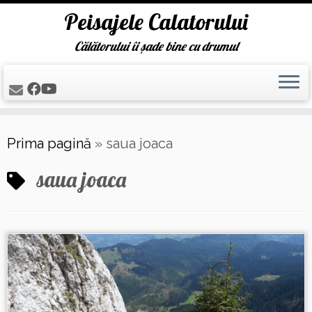
Peisajele Calatorului
Călătorului îi șade bine cu drumul
Skip
Prima pagină
»
saua joaca
to
content
saua joaca