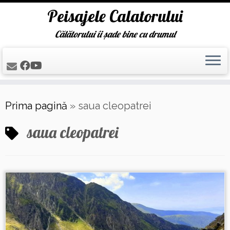
Peisajele Calatorului
Călătorului îi șade bine cu drumul
Skip
Prima pagină
»
saua cleopatrei
to
content
saua cleopatrei