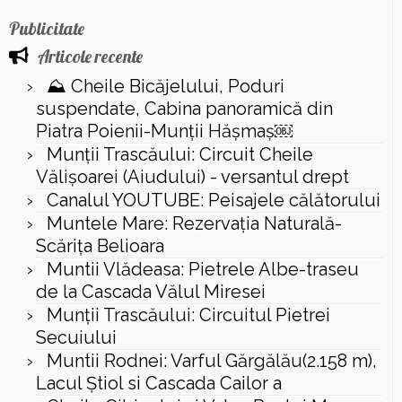
Publicitate
Articole recente
⛰️ Cheile Bicăjelului, Poduri
suspendate, Cabina panoramică din
Piatra Poienii-Munții Hășmaș￼
Munții Trascăului: Circuit Cheile
Vălișoarei (Aiudului) - versantul drept
Canalul YOUTUBE: Peisajele călătorului
Muntele Mare: Rezervaţia Naturală-
Scăriţa Belioara
Muntii Vlădeasa: Pietrele Albe-traseu
de la Cascada Vălul Miresei
Munții Trascăului: Circuitul Pietrei
Secuiului
Muntii Rodnei: Varful Gărgălău(2.158 m),
Lacul Ştiol si Cascada Cailor a