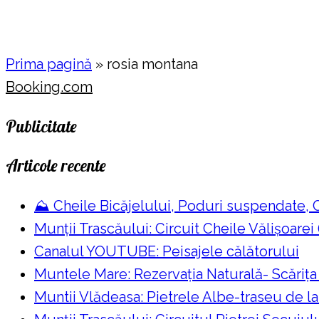
Prima pagină
»
rosia montana
Booking.com
Publicitate
Articole recente
⛰️ Cheile Bicăjelului, Poduri suspendate,
Munții Trascăului: Circuit Cheile Vălișoarei
Canalul YOUTUBE: Peisajele călătorului
Muntele Mare: Rezervaţia Naturală- Scăriţa
Muntii Vlădeasa: Pietrele Albe-traseu de l