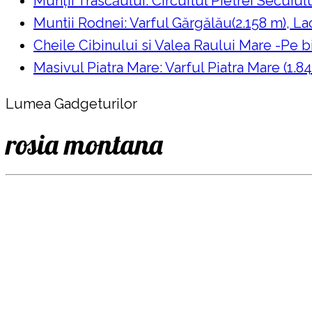
Munții Trascăului: Circuitul Pietrei Secuiul
Muntii Rodnei: Varful Gărgălău(2.158 m), Lac
Cheile Cibinului si Valea Raului Mare -Pe bi
Masivul Piatra Mare: Varful Piatra Mare (1.84
Lumea Gadgeturilor
rosia montana