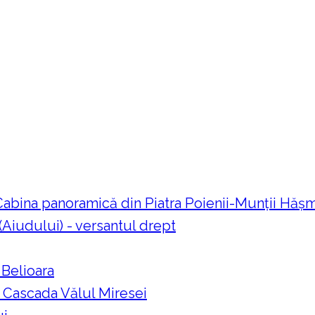
 Cabina panoramică din Piatra Poienii-Munții Hă
 (Aiudului) - versantul drept
 Belioara
a Cascada Vălul Miresei