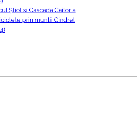
ui
ul Ştiol si Cascada Cailor a
ciclete prin muntii Cindrel
4)