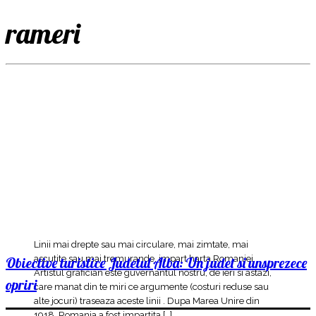
rameri
Linii mai drepte sau mai circulare, mai zimtate, mai
ascutite sau mai tremurande, impart harta Romaniei.
Obiective turistice Judetul Alba: Un judet si unsprezece
Artistul grafician este guvernantul nostru, de ieri si astazi,
opriri
care manat din te miri ce argumente (costuri reduse sau
alte jocuri) traseaza aceste linii . Dupa Marea Unire din
1918, Romania a fost impartita […]