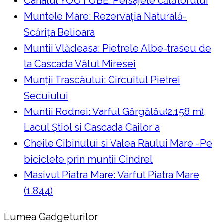
Canalul YOUTUBE: Peisajele călătorului
Muntele Mare: Rezervaţia Naturală-
Scăriţa Belioara
Muntii Vlădeasa: Pietrele Albe-traseu de
la Cascada Vălul Miresei
Munții Trascăului: Circuitul Pietrei
Secuiului
Muntii Rodnei: Varful Gărgălău(2.158 m),
Lacul Ştiol si Cascada Cailor a
Cheile Cibinului si Valea Raului Mare -Pe
biciclete prin muntii Cindrel
Masivul Piatra Mare: Varful Piatra Mare
(1.844)
Lumea Gadgeturilor