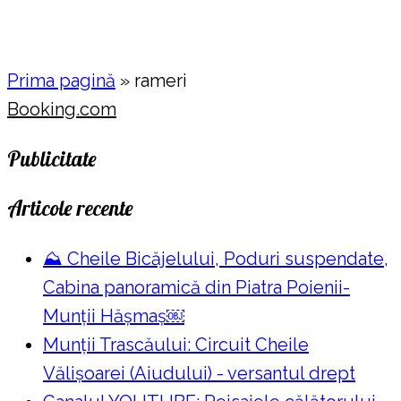
Prima pagină
»
rameri
Booking.com
Publicitate
Articole recente
⛰️ Cheile Bicăjelului, Poduri suspendate,
Cabina panoramică din Piatra Poienii-
Munții Hășmaș￼
Munții Trascăului: Circuit Cheile
Vălișoarei (Aiudului) - versantul drept