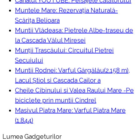
Canalul YOUTUBE: Peisajele călătorului
Muntele Mare: Rezervaţia Naturală-
Scăriţa Belioara
Muntii Vlădeasa: Pietrele Albe-traseu de
la Cascada Vălul Miresei
Munții Trascăului: Circuitul Pietrei
Secuiului
Muntii Rodnei: Varful Gărgălău(2.158 m),
Lacul Ştiol si Cascada Cailor a
Cheile Cibinului si Valea Raului Mare -Pe
biciclete prin muntii Cindrel
Masivul Piatra Mare: Varful Piatra Mare
(1.844)
Lumea Gadgeturilor