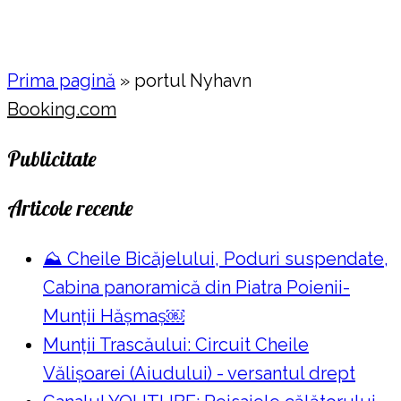
Prima pagină
»
portul Nyhavn
Booking.com
Publicitate
Articole recente
⛰️ Cheile Bicăjelului, Poduri suspendate,
Cabina panoramică din Piatra Poienii-
Munții Hășmaș￼
Munții Trascăului: Circuit Cheile
Vălișoarei (Aiudului) - versantul drept