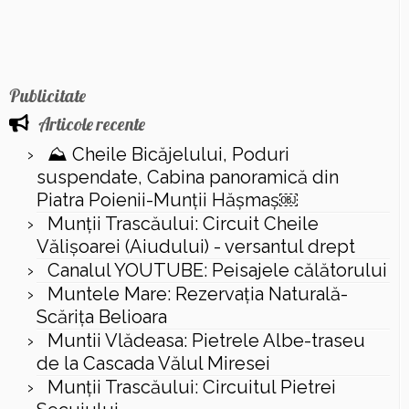
Publicitate
Articole recente
⛰️ Cheile Bicăjelului, Poduri
suspendate, Cabina panoramică din
Piatra Poienii-Munții Hășmaș￼
Munții Trascăului: Circuit Cheile
Vălișoarei (Aiudului) - versantul drept
Canalul YOUTUBE: Peisajele călătorului
Muntele Mare: Rezervaţia Naturală-
Scăriţa Belioara
Muntii Vlădeasa: Pietrele Albe-traseu
de la Cascada Vălul Miresei
Munții Trascăului: Circuitul Pietrei