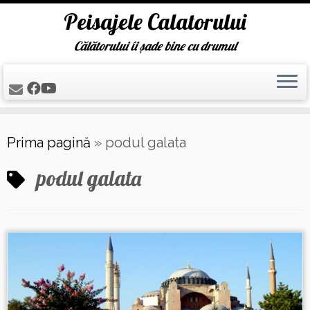
Peisajele Calatorului
Călătorului îi șade bine cu drumul
Skip
Prima pagină
»
podul galata
to
content
podul galata