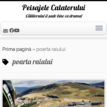
Peisajele Calatorului
Călătorului îi șade bine cu drumul
Skip
Prima pagină
»
poarta raiului
to
content
poarta raiului