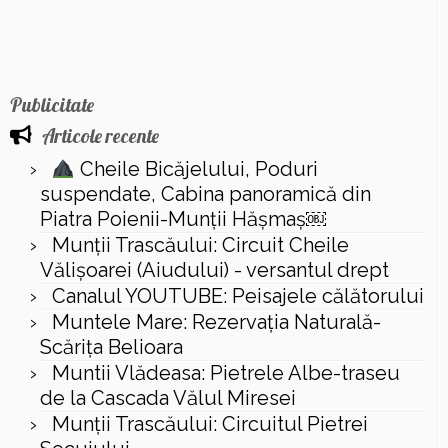
Publicitate
Articole recente
Cheile Bicăjelului, Poduri
suspendate, Cabina panoramică din
Piatra Poienii-Munții Hășmaș￼
Munții Trascăului: Circuit Cheile
Vălișoarei (Aiudului) - versantul drept
Canalul YOUTUBE: Peisajele călătorului
Muntele Mare: Rezervaţia Naturală-
Scăriţa Belioara
Muntii Vlădeasa: Pietrele Albe-traseu
de la Cascada Vălul Miresei
Munții Trascăului: Circuitul Pietrei