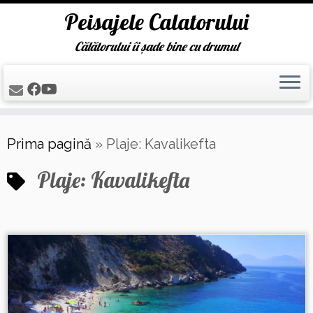
Peisajele Calatorului
Călătorului îi șade bine cu drumul
Skip
Prima pagină
»
Plaje: Kavalikefta
to
content
Plaje: Kavalikefta