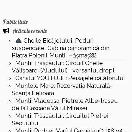
Publicitate
Articole recente
Cheile Bicăjelului, Poduri
suspendate, Cabina panoramică din
Piatra Poienii-Munții Hășmaș￼
Munții Trascăului: Circuit Cheile
Vălișoarei (Aiudului) - versantul drept
Canalul YOUTUBE: Peisajele călătorului
Muntele Mare: Rezervaţia Naturală-
Scăriţa Belioara
Muntii Vlădeasa: Pietrele Albe-traseu
de la Cascada Vălul Miresei
Munții Trascăului: Circuitul Pietrei
Secuiului
Muntii Rodnei: Varful Gărgălău(2.158 m),