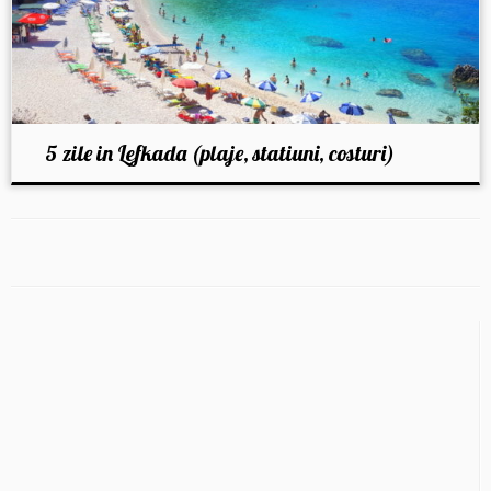
5 zile in Lefkada (plaje, statiuni, costuri)