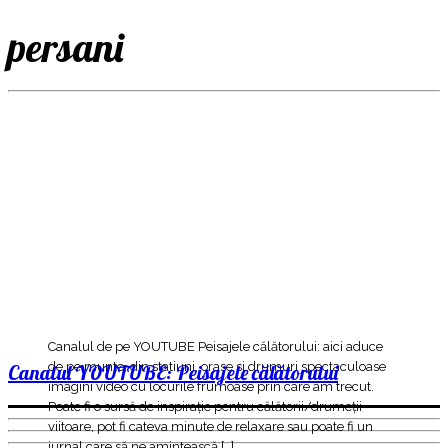
persani
Canalul de pe YOUTUBE Peisajele călătorului: aici aduce
de pe munte, din statiuni, orase si drumuri spectaculoase
Canalul YOUTUBE: Peisajele călătorului
imagini video cu locurile frumoase prin care am trecut.
Poate fi o sursă de inspirație pentru călătorii/drumeții
viitoare, pot fi cateva minute de relaxare sau poate fi un
jurnal care să ne amintească […]