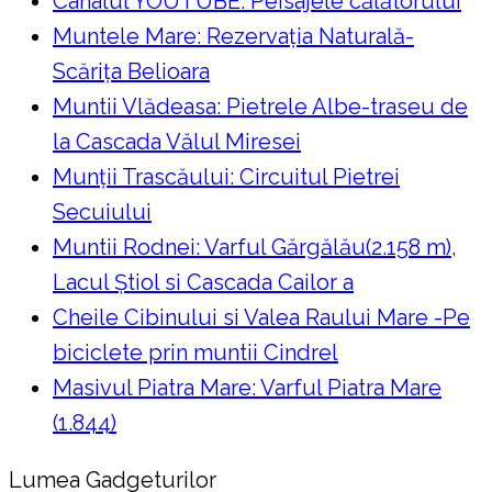
Canalul YOUTUBE: Peisajele călătorului
Muntele Mare: Rezervaţia Naturală-
Scăriţa Belioara
Muntii Vlădeasa: Pietrele Albe-traseu de
la Cascada Vălul Miresei
Munții Trascăului: Circuitul Pietrei
Secuiului
Muntii Rodnei: Varful Gărgălău(2.158 m),
Lacul Ştiol si Cascada Cailor a
Cheile Cibinului si Valea Raului Mare -Pe
biciclete prin muntii Cindrel
Masivul Piatra Mare: Varful Piatra Mare
(1.844)
Lumea Gadgeturilor