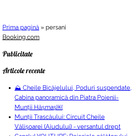
Prima pagină
»
persani
Booking.com
Publicitate
Articole recente
⛰️ Cheile Bicăjelului, Poduri suspendate,
Cabina panoramică din Piatra Poienii-
Munții Hășmaș￼
Munții Trascăului: Circuit Cheile
Vălișoarei (Aiudului) - versantul drept