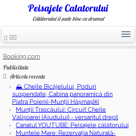
Peisajele Calatorului
Călătorului îi șade bine cu drumul
Skip
Prima pagină
»
pasul bucin
to
content
Booking.com
Publicitate
Articole recente
⛰️ Cheile Bicăjelului, Poduri
suspendate, Cabina panoramică din
Piatra Poienii-Munții Hășmaș￼
Munții Trascăului: Circuit Cheile
Vălișoarei (Aiudului) - versantul drept
Canalul YOUTUBE: Peisajele călătorului
Muntele Mare: Rezervaţia Naturală-