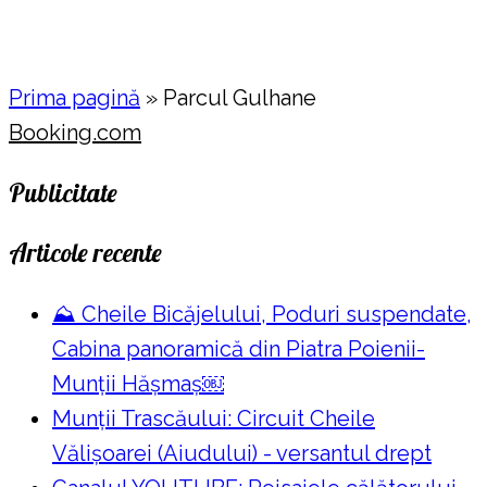
Prima pagină
»
Parcul Gulhane
Booking.com
Publicitate
Articole recente
⛰️ Cheile Bicăjelului, Poduri suspendate,
Cabina panoramică din Piatra Poienii-
Munții Hășmaș￼
Munții Trascăului: Circuit Cheile
Vălișoarei (Aiudului) - versantul drept