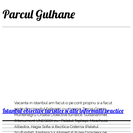
Parcul Gulhane
Vacanta in Istanbul am facut-o pe cont propriu si a facut
parte din circuitul balcanic cu masina: Turcia-Grecia-
Istanbul-obiective turistice si alte informatii practice
Muntenegru-Croatia Obiective turistice: Sultanahmet
(Monument UNESCO) cu : Palatul Topkapi, Moscheea
Albastra, Hagia Sofia si Bazilica Cisterna (Palatul
Scufundat), Fantana lui Ahmed al III-lea Croaziera pe