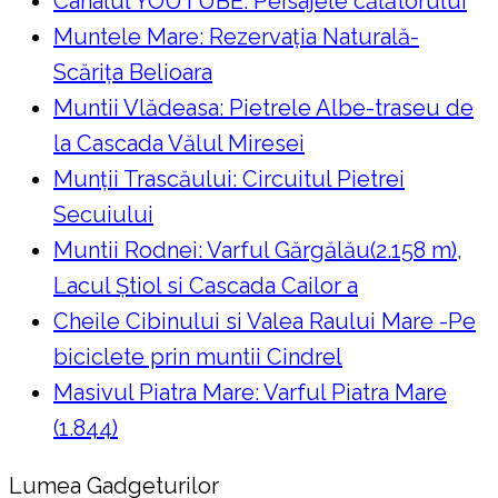
Canalul YOUTUBE: Peisajele călătorului
Muntele Mare: Rezervaţia Naturală-
Scăriţa Belioara
Muntii Vlădeasa: Pietrele Albe-traseu de
la Cascada Vălul Miresei
Munții Trascăului: Circuitul Pietrei
Secuiului
Muntii Rodnei: Varful Gărgălău(2.158 m),
Lacul Ştiol si Cascada Cailor a
Cheile Cibinului si Valea Raului Mare -Pe
biciclete prin muntii Cindrel
Masivul Piatra Mare: Varful Piatra Mare
(1.844)
Lumea Gadgeturilor