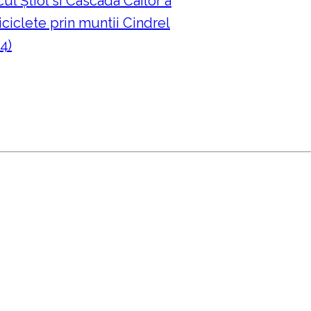
ul Ştiol si Cascada Cailor a
ciclete prin muntii Cindrel
4)