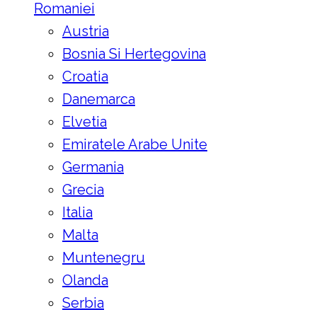
Romaniei
Austria
Bosnia Si Hertegovina
Croatia
Danemarca
Elvetia
Emiratele Arabe Unite
Germania
Grecia
Italia
Malta
Muntenegru
Olanda
Serbia