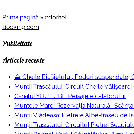
Prima pagină
»
odorhei
Booking.com
Publicitate
Articole recente
⛰️ Cheile Bicăjelului, Poduri suspendate,
Munții Trascăului: Circuit Cheile Vălișoarei
Canalul YOUTUBE: Peisajele călătorului
Muntele Mare: Rezervaţia Naturală- Scăriţa
Muntii Vlădeasa: Pietrele Albe-traseu de l
Munții Trascăului: Circuitul Pietrei Secuiul