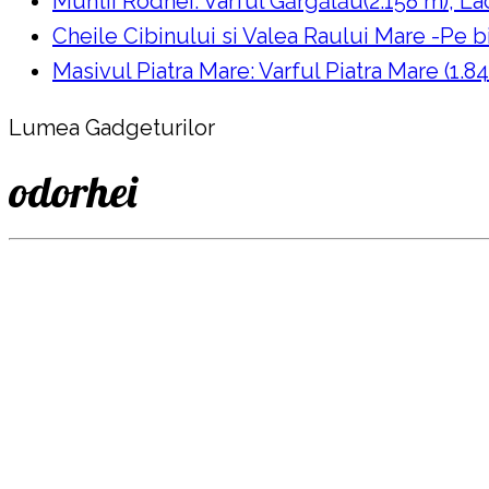
Muntii Rodnei: Varful Gărgălău(2.158 m), Lac
Cheile Cibinului si Valea Raului Mare -Pe bi
Masivul Piatra Mare: Varful Piatra Mare (1.84
Lumea Gadgeturilor
odorhei