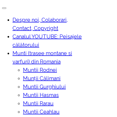
Skip
to
Despre noi, Colaborari,
content
Contact, Copyright
Canalul YOUTUBE: Peisajele
călătorului
Munti (trasee montane si
varfuri) din Romania
Muntii Rodnei
Munţii Călimani
Muntii Gurghiului
Muntii Hasmas
Muntii Rarau
Muntii Ceahlau