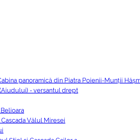
 Cabina panoramică din Piatra Poienii-Munții Hă
 (Aiudului) - versantul drept
 Belioara
a Cascada Vălul Miresei
ui