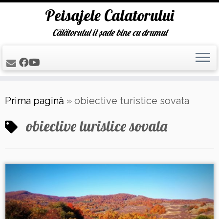
Peisajele Calatorului
Călătorului îi șade bine cu drumul
Skip
Prima pagină
»
obiective turistice sovata
to
content
obiective turistice sovata