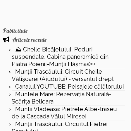
Publicitate
Articole recente
⛰️ Cheile Bicăjelului, Poduri
suspendate, Cabina panoramică din
Piatra Poienii-Munții Hășmaș￼
Munții Trascăului: Circuit Cheile
Vălișoarei (Aiudului) - versantul drept
Canalul YOUTUBE: Peisajele călătorului
Muntele Mare: Rezervaţia Naturală-
Scăriţa Belioara
Muntii Vlădeasa: Pietrele Albe-traseu
de la Cascada Vălul Miresei
Munții Trascăului: Circuitul Pietrei