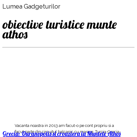
Lumea Gadgeturilor
obiective turistice munte
athos
Vacanta noastra in 2013 am facut-o pe cont propriu si a
facut parte din circuitul balcanic cu masina: Turcia-Grecia-
Grecia: Ouranopolis si croaziera la Muntele Athos