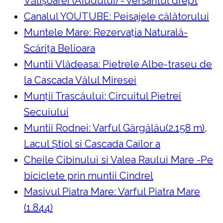
Vălișoarei (Aiudului) - versantul drept
Canalul YOUTUBE: Peisajele călătorului
Muntele Mare: Rezervaţia Naturală-
Scăriţa Belioara
Muntii Vlădeasa: Pietrele Albe-traseu de
la Cascada Vălul Miresei
Munții Trascăului: Circuitul Pietrei
Secuiului
Muntii Rodnei: Varful Gărgălău(2.158 m),
Lacul Ştiol si Cascada Cailor a
Cheile Cibinului si Valea Raului Mare -Pe
biciclete prin muntii Cindrel
Masivul Piatra Mare: Varful Piatra Mare
(1.844)