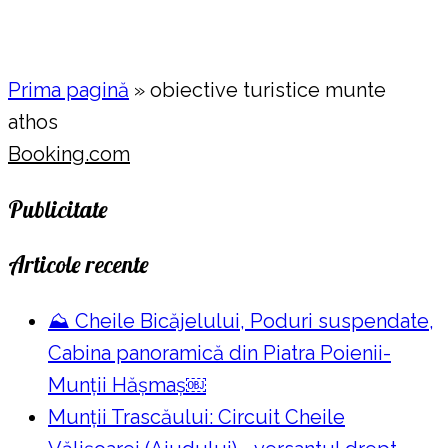
Prima pagină
»
obiective turistice munte
athos
Booking.com
Publicitate
Articole recente
⛰️ Cheile Bicăjelului, Poduri suspendate,
Cabina panoramică din Piatra Poienii-
Munții Hășmaș￼
Munții Trascăului: Circuit Cheile