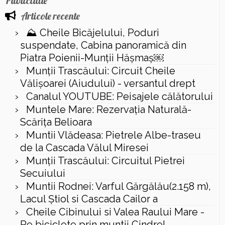
Publicitate
Articole recente
⛰️ Cheile Bicăjelului, Poduri
suspendate, Cabina panoramică din
Piatra Poienii-Munții Hășmaș￼
Munții Trascăului: Circuit Cheile
Vălișoarei (Aiudului) - versantul drept
Canalul YOUTUBE: Peisajele călătorului
Muntele Mare: Rezervaţia Naturală-
Scăriţa Belioara
Muntii Vlădeasa: Pietrele Albe-traseu
de la Cascada Vălul Miresei
Munții Trascăului: Circuitul Pietrei
Secuiului
Muntii Rodnei: Varful Gărgălău(2.158 m),
Lacul Ştiol si Cascada Cailor a
Cheile Cibinului si Valea Raului Mare -
Pe biciclete prin muntii Cindrel