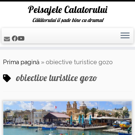
Peisajele Calatorului
Călătorului îi șade bine cu drumul
Skip
Prima pagină
»
obiective turistice gozo
to
content
obiective turistice gozo