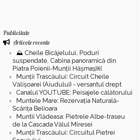
Publicitate
Articole recente
⛰️ Cheile Bicăjelului, Poduri
suspendate, Cabina panoramică din
Piatra Poienii-Munții Hășmaș￼
Munții Trascăului: Circuit Cheile
Vălișoarei (Aiudului) - versantul drept
Canalul YOUTUBE: Peisajele călătorului
Muntele Mare: Rezervaţia Naturală-
Scăriţa Belioara
Muntii Vlădeasa: Pietrele Albe-traseu
de la Cascada Vălul Miresei
Munții Trascăului: Circuitul Pietrei