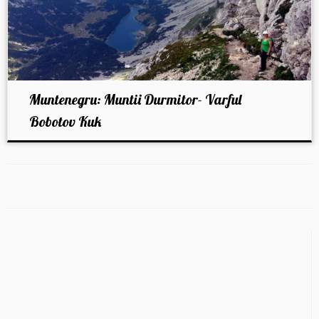
Muntenegru: Muntii Durmitor- Varful
Bobotov Kuk