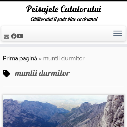
Peisajele Calatorului
Călătorului îi șade bine cu drumul
Skip
Prima pagină
»
muntii durmitor
to
content
muntii durmitor