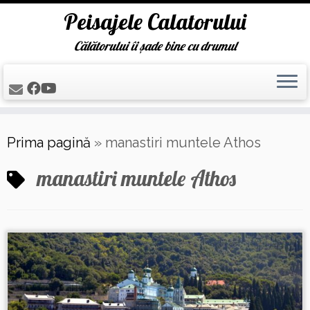
Peisajele Calatorului
Călătorului îi șade bine cu drumul
Skip
Prima pagină
»
manastiri muntele Athos
to
content
manastiri muntele Athos