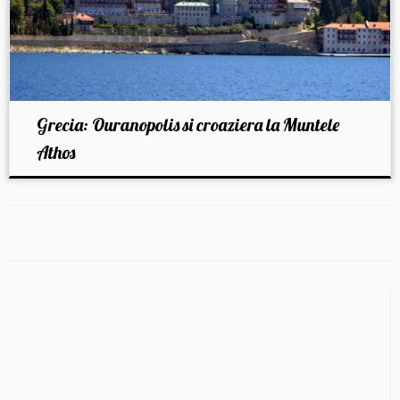
Grecia: Ouranopolis si croaziera la Muntele
Athos