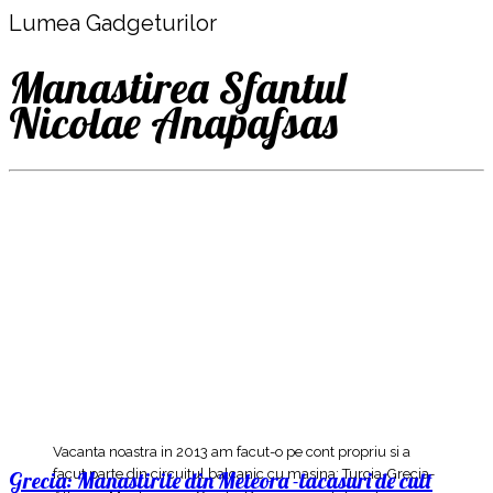
Lumea Gadgeturilor
Manastirea Sfantul
Nicolae Anapafsas
Vacanta noastra in 2013 am facut-o pe cont propriu si a
facut parte din circuitul balcanic cu masina: Turcia-Grecia-
Grecia: Manastirile din Meteora -lacasuri de cult