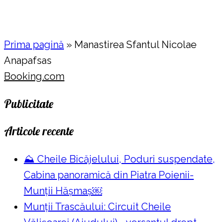
Prima pagină
»
Manastirea Sfantul Nicolae
Anapafsas
Booking.com
Publicitate
Articole recente
⛰️ Cheile Bicăjelului, Poduri suspendate,
Cabina panoramică din Piatra Poienii-
Munții Hășmaș￼
Munții Trascăului: Circuit Cheile