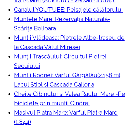
Vălișoarei (Aiudului) - versantul drept
Canalul YOUTUBE: Peisajele călătorului
Muntele Mare: Rezervaţia Naturală-
Scăriţa Belioara
Muntii Vlădeasa: Pietrele Albe-traseu de
la Cascada Vălul Miresei
Munții Trascăului: Circuitul Pietrei
Secuiului
Muntii Rodnei: Varful Gărgălău(2.158 m),
Lacul Ştiol si Cascada Cailor a
Cheile Cibinului si Valea Raului Mare -Pe
biciclete prin muntii Cindrel
Masivul Piatra Mare: Varful Piatra Mare
(1.844)