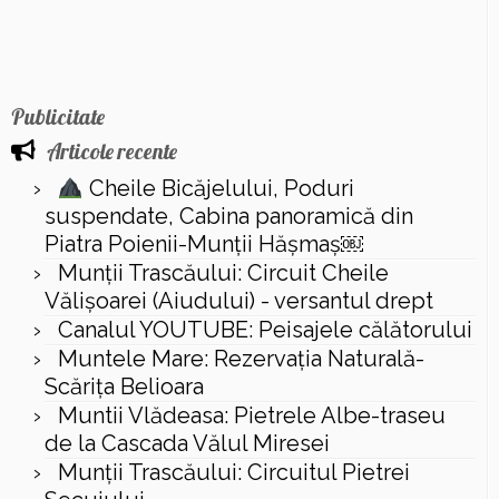
Publicitate
Articole recente
Cheile Bicăjelului, Poduri
suspendate, Cabina panoramică din
Piatra Poienii-Munții Hășmaș￼
Munții Trascăului: Circuit Cheile
Vălișoarei (Aiudului) - versantul drept
Canalul YOUTUBE: Peisajele călătorului
Muntele Mare: Rezervaţia Naturală-
Scăriţa Belioara
Muntii Vlădeasa: Pietrele Albe-traseu
de la Cascada Vălul Miresei
Munții Trascăului: Circuitul Pietrei