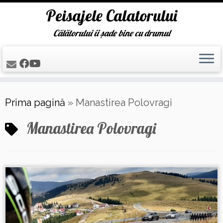
Peisajele Calatorului
Călătorului îi șade bine cu drumul
Skip
Prima pagină
»
Manastirea Polovragi
to
content
Manastirea Polovragi