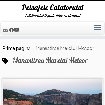
Peisajele Calatorului
Călătorului îi șade bine cu drumul
Skip
Prima pagină
»
Manastirea Marelui Meteor
to
content
Manastirea Marelui Meteor