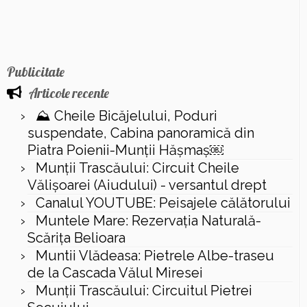
Publicitate
Articole recente
⛰️ Cheile Bicăjelului, Poduri
suspendate, Cabina panoramică din
Piatra Poienii-Munții Hășmaș￼
Munții Trascăului: Circuit Cheile
Vălișoarei (Aiudului) - versantul drept
Canalul YOUTUBE: Peisajele călătorului
Muntele Mare: Rezervaţia Naturală-
Scăriţa Belioara
Muntii Vlădeasa: Pietrele Albe-traseu
de la Cascada Vălul Miresei
Munții Trascăului: Circuitul Pietrei